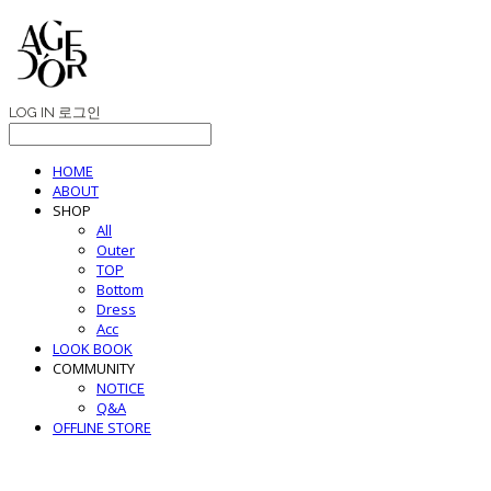
LOG IN
로그인
HOME
ABOUT
SHOP
All
Outer
TOP
Bottom
Dress
Acc
LOOK BOOK
COMMUNITY
NOTICE
Q&A
OFFLINE STORE