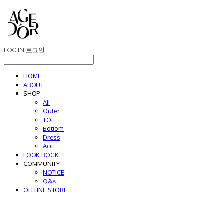
LOG IN
로그인
HOME
ABOUT
SHOP
All
Outer
TOP
Bottom
Dress
Acc
LOOK BOOK
COMMUNITY
NOTICE
Q&A
OFFLINE STORE