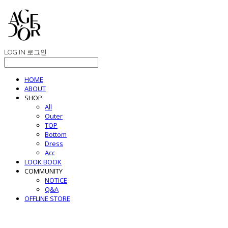
LOG IN
로그인
HOME
ABOUT
SHOP
All
Outer
TOP
Bottom
Dress
Acc
LOOK BOOK
COMMUNITY
NOTICE
Q&A
OFFLINE STORE