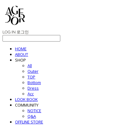
LOG IN
로그인
HOME
ABOUT
SHOP
All
Outer
TOP
Bottom
Dress
Acc
LOOK BOOK
COMMUNITY
NOTICE
Q&A
OFFLINE STORE