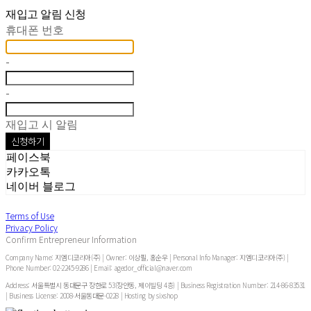
재입고 알림 신청
휴대폰 번호
-
-
재입고 시 알림
신청하기
페이스북
카카오톡
네이버 블로그
Terms of Use
Privacy Policy
Confirm Entrepreneur Information
Company Name: 지엠디코리아(주) | Owner: 이상필, 홍순우 | Personal Info Manager: 지엠디코리아(주) |
Phone Number: 02-2245-9286 | Email: agedor_official@naver.com
Address: 서울특별시 동대문구 장한로 53(장안동, 제이빌딩 4층) | Business Registration Number:
214-86-83531
| Business License:
2008-서울동대문-0228
| Hosting by sixshop