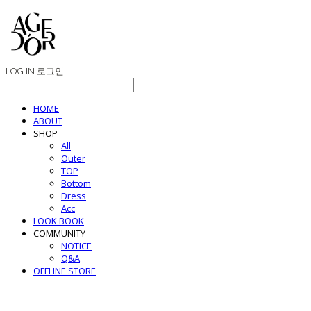
LOG IN
로그인
HOME
ABOUT
SHOP
All
Outer
TOP
Bottom
Dress
Acc
LOOK BOOK
COMMUNITY
NOTICE
Q&A
OFFLINE STORE